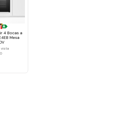
r 4 Bocas a
FE4EB Mesa
10V
 vista
90