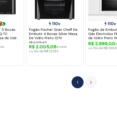
r 5 Bocas
Fogão Fischer Gran Cheff De
Fogão de Embuti
5Q TC
Embutir 4 Bocas Silver Mesa
Gás Electrolux 
a de Vidro
De Vidro Preto 127V
de Vidro Preto 1
 220V
R$ 2.278,49
R$ 2.999,00
à
R$ 2.005,08
sta
à vista
ou
10x de R$ 299,
ou
10x de R$ 227,85
1