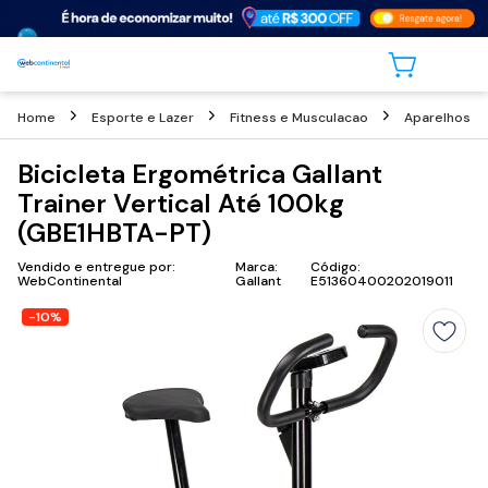
Home
Esporte e Lazer
Fitness e Musculacao
Aparelhos C
Bicicleta Ergométrica Gallant
Trainer Vertical Até 100kg
(GBE1HBTA-PT)
Vendido e entregue por:
Marca:
Código:
WebContinental
Gallant
E51360400202019011
-10%